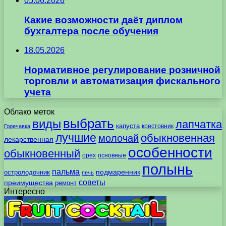
05.06.2026
Какие возможности даёт диплом
бухгалтера после обучения
18.05.2026
Нормативное регулирование розничной
торговли и автоматизация фискального
учета
Облако меток
выбрать
виды
лапчатка
капуста
крестовник
Горечавка
лучшие
обыкновенная
молочай
лекарственная
особенности
обыкновенный
орех
основные
полынь
пальма
подмаренник
остролодочник
печь
советы
преимущества
ремонт
Интересно