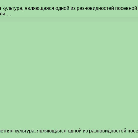
няя культура, являющаяся одной из разновидностей посевно
или …
ухлетняя культура, являющаяся одной из разновидностей по