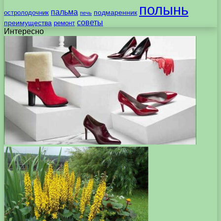
полынь
пальма
подмаренник
остролодочник
печь
советы
преимущества
ремонт
Интересно