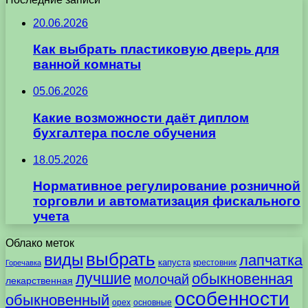
20.06.2026
Как выбрать пластиковую дверь для
ванной комнаты
05.06.2026
Какие возможности даёт диплом
бухгалтера после обучения
18.05.2026
Нормативное регулирование розничной
торговли и автоматизация фискального
учета
Облако меток
выбрать
виды
лапчатка
капуста
крестовник
Горечавка
лучшие
обыкновенная
молочай
лекарственная
особенности
обыкновенный
орех
основные