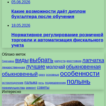
05.06.2026
Какие возможности даёт диплом
бухгалтера после обучения
18.05.2026
Нормативное регулирование розничной
торговли и автоматизация фискального
учета
Облако меток
выбрать
виды
лапчатка
капуста
крестовник
Горечавка
лучшие
обыкновенная
молочай
лекарственная
особенности
обыкновенный
орех
основные
полынь
пальма
подмаренник
остролодочник
печь
советы
преимущества
ремонт
Интересно