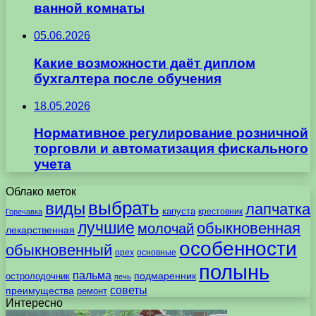
ванной комнаты
05.06.2026
Какие возможности даёт диплом
бухгалтера после обучения
18.05.2026
Нормативное регулирование розничной
торговли и автоматизация фискального
учета
Облако меток
выбрать
виды
лапчатка
капуста
крестовник
Горечавка
лучшие
обыкновенная
молочай
лекарственная
особенности
обыкновенный
орех
основные
полынь
пальма
подмаренник
остролодочник
печь
советы
преимущества
ремонт
Интересно