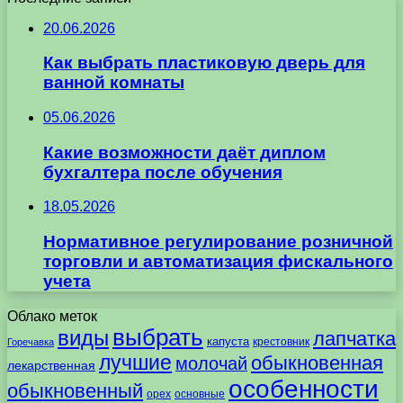
20.06.2026
Как выбрать пластиковую дверь для
ванной комнаты
05.06.2026
Какие возможности даёт диплом
бухгалтера после обучения
18.05.2026
Нормативное регулирование розничной
торговли и автоматизация фискального
учета
Облако меток
выбрать
виды
лапчатка
капуста
крестовник
Горечавка
лучшие
обыкновенная
молочай
лекарственная
особенности
обыкновенный
орех
основные