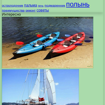
полынь
пальма
подмаренник
остролодочник
печь
советы
преимущества
ремонт
Интересно