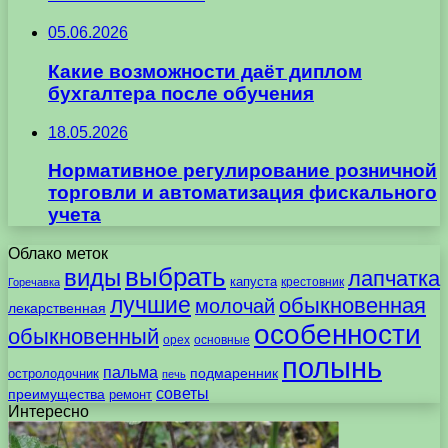
05.06.2026
Какие возможности даёт диплом
бухгалтера после обучения
18.05.2026
Нормативное регулирование розничной
торговли и автоматизация фискального
учета
Облако меток
выбрать
виды
лапчатка
капуста
крестовник
Горечавка
лучшие
обыкновенная
молочай
лекарственная
особенности
обыкновенный
орех
основные
полынь
пальма
подмаренник
остролодочник
печь
советы
преимущества
ремонт
Интересно