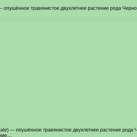
) — опушённое травянистое двухлетнее растение рода Черн
inale) — опушённое травянистое двухлетнее растение рода 
ение…