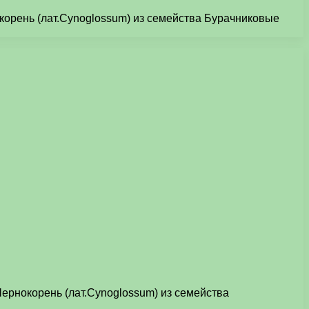
окорень (лат.Cynoglossum) из семейства Бурачниковые
Чернокорень (лат.Cynoglossum) из семейства