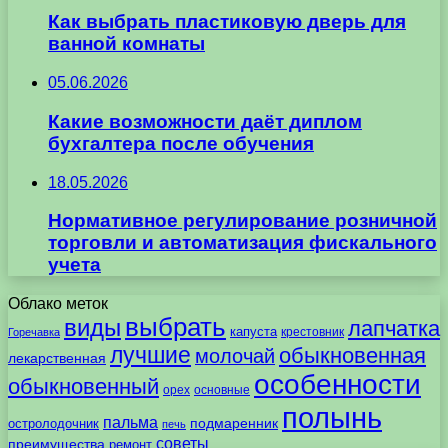
Как выбрать пластиковую дверь для
ванной комнаты
05.06.2026
Какие возможности даёт диплом
бухгалтера после обучения
18.05.2026
Нормативное регулирование розничной
торговли и автоматизация фискального
учета
Облако меток
выбрать
виды
лапчатка
капуста
крестовник
Горечавка
лучшие
обыкновенная
молочай
лекарственная
особенности
обыкновенный
орех
основные
полынь
пальма
подмаренник
остролодочник
печь
советы
преимущества
ремонт