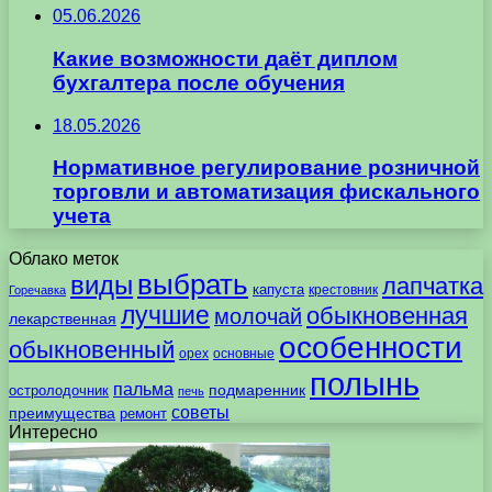
05.06.2026
Какие возможности даёт диплом
бухгалтера после обучения
18.05.2026
Нормативное регулирование розничной
торговли и автоматизация фискального
учета
Облако меток
выбрать
виды
лапчатка
капуста
крестовник
Горечавка
лучшие
обыкновенная
молочай
лекарственная
особенности
обыкновенный
орех
основные
полынь
пальма
подмаренник
остролодочник
печь
советы
преимущества
ремонт
Интересно