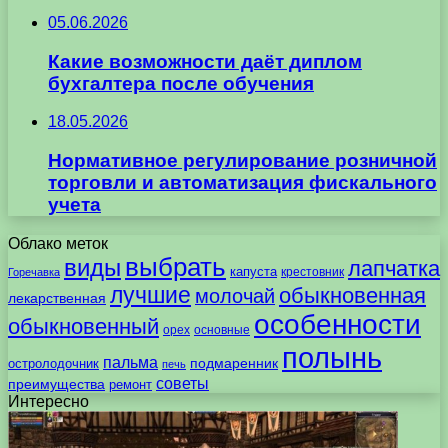
05.06.2026
Какие возможности даёт диплом
бухгалтера после обучения
18.05.2026
Нормативное регулирование розничной
торговли и автоматизация фискального
учета
Облако меток
выбрать
виды
лапчатка
капуста
крестовник
Горечавка
лучшие
обыкновенная
молочай
лекарственная
особенности
обыкновенный
орех
основные
полынь
пальма
подмаренник
остролодочник
печь
советы
преимущества
ремонт
Интересно