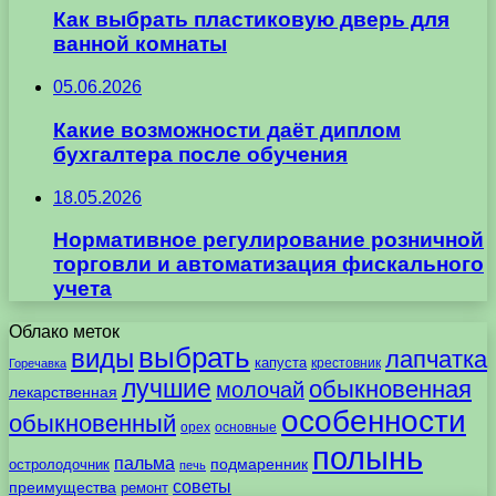
Как выбрать пластиковую дверь для
ванной комнаты
05.06.2026
Какие возможности даёт диплом
бухгалтера после обучения
18.05.2026
Нормативное регулирование розничной
торговли и автоматизация фискального
учета
Облако меток
выбрать
виды
лапчатка
капуста
крестовник
Горечавка
лучшие
обыкновенная
молочай
лекарственная
особенности
обыкновенный
орех
основные
полынь
пальма
подмаренник
остролодочник
печь
советы
преимущества
ремонт