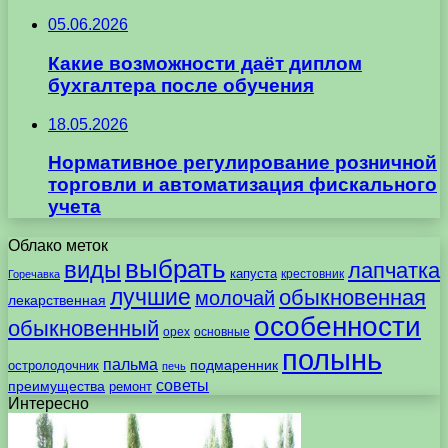
05.06.2026
Какие возможности даёт диплом
бухгалтера после обучения
18.05.2026
Нормативное регулирование розничной
торговли и автоматизация фискального
учета
Облако меток
выбрать
виды
лапчатка
капуста
крестовник
Горечавка
лучшие
обыкновенная
молочай
лекарственная
особенности
обыкновенный
орех
основные
полынь
пальма
подмаренник
остролодочник
печь
советы
преимущества
ремонт
Интересно