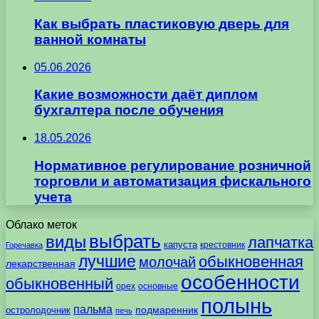
Как выбрать пластиковую дверь для
ванной комнаты
05.06.2026
Какие возможности даёт диплом
бухгалтера после обучения
18.05.2026
Нормативное регулирование розничной
торговли и автоматизация фискального
учета
Облако меток
выбрать
виды
лапчатка
капуста
крестовник
Горечавка
лучшие
обыкновенная
молочай
лекарственная
особенности
обыкновенный
орех
основные
полынь
пальма
подмаренник
остролодочник
печь