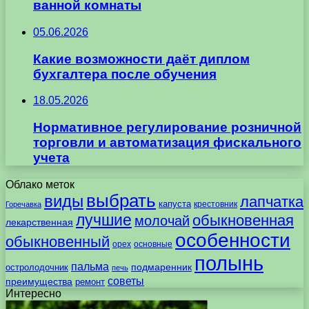
ванной комнаты
05.06.2026
Какие возможности даёт диплом
бухгалтера после обучения
18.05.2026
Нормативное регулирование розничной
торговли и автоматизация фискального
учета
Облако меток
выбрать
виды
лапчатка
капуста
крестовник
Горечавка
лучшие
обыкновенная
молочай
лекарственная
особенности
обыкновенный
орех
основные
полынь
пальма
подмаренник
остролодочник
печь
советы
преимущества
ремонт
Интересно