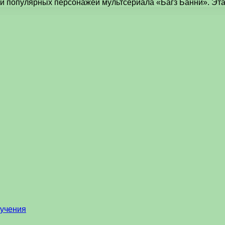
 и популярных персонажей мультсериала «Багз Банни». Эт
бучения