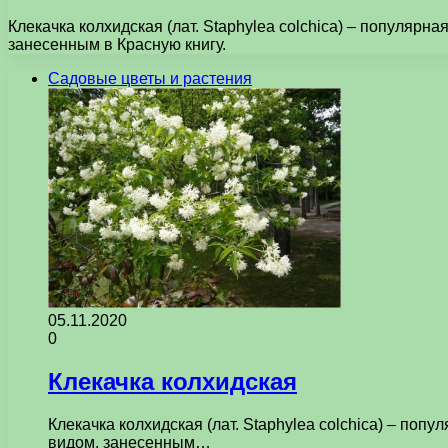
Клекачка колхидская (лат. Staphylea colchica) – популяр
занесенным в Красную книгу.
Садовые цветы и растения
05.11.2020
0
Клекачка колхидская
Клекачка колхидская (лат. Staphylea colchica) – по
видом, занесенным…