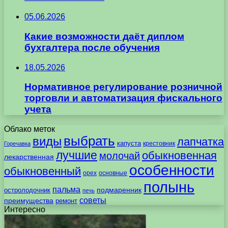
05.06.2026
Какие возможности даёт диплом
бухгалтера после обучения
18.05.2026
Нормативное регулирование розничной
торговли и автоматизация фискального
учета
Облако меток
выбрать
виды
лапчатка
капуста
крестовник
Горечавка
лучшие
обыкновенная
молочай
лекарственная
особенности
обыкновенный
орех
основные
полынь
пальма
подмаренник
остролодочник
печь
советы
преимущества
ремонт
Интересно